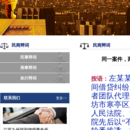
民商辩词
民商辩词
民事辩词
同一案件，
商事辩词
左某
按语：
执行辩词
间借贷纠纷
者团队代理
联系我们
更多>>
坊市寒亭区
人民法院、
院先后以“
江苏九州祥和律师事务所