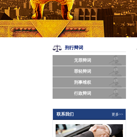
刑行辩词
无罪辩词
罪轻辩词
刑事维权
行政辩词
联系我们
更多>>